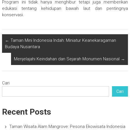
Program ini tidak hanya menghibur tetapi juga memberikan
edukasi tentang kehidupan bawah laut dan pentingnya
konservasi.
←
Taman Mini Indonesia Indah: Miniatur Keanekaragaman
Budaya Nusantara
Menjelajahi Keindahan dan Sejarah Monumen Nasional
→
Cari
Cari
Recent Posts
Taman Wisata Alam Mangrove: Pesona Ekowisata Indonesia