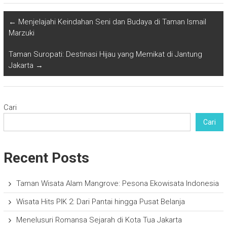
←
Menjelajahi Keindahan Seni dan Budaya di Taman Ismail
Marzuki
Taman Suropati: Destinasi Hijau yang Memikat di Jantung
Jakarta
→
Cari
Cari
Recent Posts
Taman Wisata Alam Mangrove: Pesona Ekowisata Indonesia
Wisata Hits PIK 2: Dari Pantai hingga Pusat Belanja
Menelusuri Romansa Sejarah di Kota Tua Jakarta