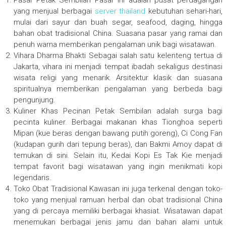
Pasar Petak Sembilan Pasar ini adalah pusat perdagangan
yang menjual berbagai
server thailand
kebutuhan sehari-hari,
mulai dari sayur dan buah segar, seafood, daging, hingga
bahan obat tradisional China. Suasana pasar yang ramai dan
penuh warna memberikan pengalaman unik bagi wisatawan.
Vihara Dharma Bhakti Sebagai salah satu kelenteng tertua di
Jakarta, vihara ini menjadi tempat ibadah sekaligus destinasi
wisata religi yang menarik. Arsitektur klasik dan suasana
spiritualnya memberikan pengalaman yang berbeda bagi
pengunjung.
Kuliner Khas Pecinan Petak Sembilan adalah surga bagi
pecinta kuliner. Berbagai makanan khas Tionghoa seperti
Mipan (kue beras dengan bawang putih goreng), Ci Cong Fan
(kudapan gurih dari tepung beras), dan Bakmi Amoy dapat di
temukan di sini. Selain itu, Kedai Kopi Es Tak Kie menjadi
tempat favorit bagi wisatawan yang ingin menikmati kopi
legendaris.
Toko Obat Tradisional Kawasan ini juga terkenal dengan toko-
toko yang menjual ramuan herbal dan obat tradisional China
yang di percaya memiliki berbagai khasiat. Wisatawan dapat
menemukan berbagai jenis jamu dan bahan alami untuk