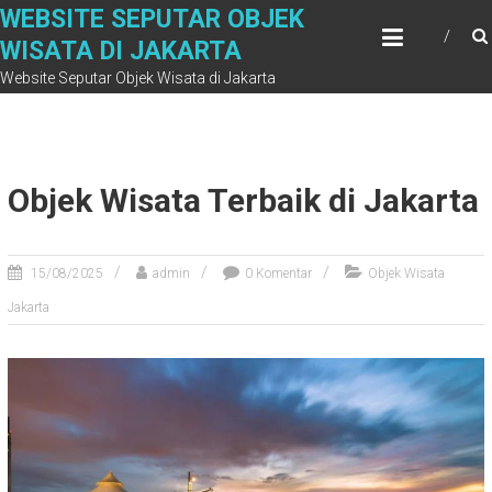
Skip
WEBSITE SEPUTAR OBJEK
to
WISATA DI JAKARTA
content
Website Seputar Objek Wisata di Jakarta
Objek Wisata Terbaik di Jakarta
15/08/2025
admin
0 Komentar
Objek Wisata
Jakarta