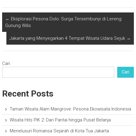
←
Eksplorasi Pesona Dolo: Surga Tersembunyi di Lereng
Gunung Wilis
Jakarta yang Menyegarkan 4 Tempat Wisata Udara Sejuk
→
Cari
Cari
Recent Posts
Taman Wisata Alam Mangrove: Pesona Ekowisata Indonesia
Wisata Hits PIK 2: Dari Pantai hingga Pusat Belanja
Menelusuri Romansa Sejarah di Kota Tua Jakarta