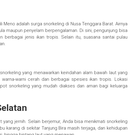
an Gili Meno adalah surga snorkeling di Nusa Tenggara Barat. Airnya
ula maupun penyelam berpengalaman. Di sini, pengunjung bisa
n berbagai jenis ikan tropis. Selain itu, suasana santai pulau
an.
i snorkeling yang menawarkan keindahan alam bawah laut yang
arna-warni cerah dan berbagai spesies ikan tropis. Lokasi
 spot snorkeling yang mudah diakses dan aman bagi keluarga
Selatan
aut yang jernih. Selain berjemur, Anda bisa menikmati snorkeling
karang di sekitar Tanjung Bira masih terjaga, dan kehidupan
ari, hingga bintang laut yang menawan.