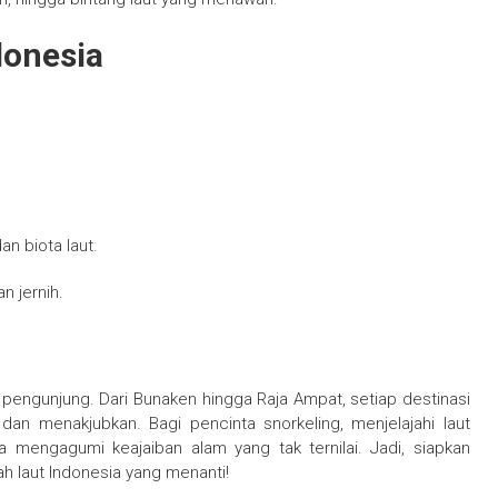
donesia
n biota laut.
n jernih.
pengunjung. Dari Bunaken hingga Raja Ampat, setiap destinasi
n menakjubkan. Bagi pencinta snorkeling, menjelajahi laut
ga mengagumi keajaiban alam yang tak ternilai. Jadi, siapkan
h laut Indonesia yang menanti!