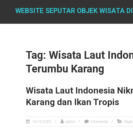
Skip
to
WEBSITE SEPUTAR OBJEK WISATA D
content
Tag: Wisata Laut Indo
Terumbu Karang
Wisata Laut Indonesia Ni
Karang dan Ikan Tropis
16/12/2025
admin
0 Komentar
Objek