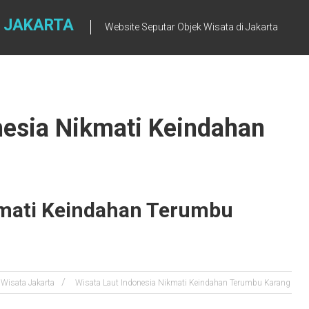
I JAKARTA
Website Seputar Objek Wisata di Jakarta
nesia Nikmati Keindahan
kmati Keindahan Terumbu
 Wisata Jakarta
Wisata Laut Indonesia Nikmati Keindahan Terumbu Karang