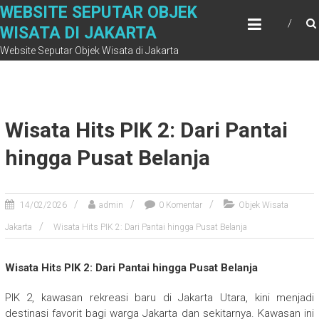
Skip
WEBSITE SEPUTAR OBJEK
to
WISATA DI JAKARTA
content
Website Seputar Objek Wisata di Jakarta
Wisata Hits PIK 2: Dari Pantai
hingga Pusat Belanja
14/02/2026
admin
0 Komentar
Objek Wisata
Jakarta
Wisata Hits PIK 2: Dari Pantai hingga Pusat Belanja
Wisata Hits PIK 2: Dari Pantai hingga Pusat Belanja
PIK 2, kawasan rekreasi baru di Jakarta Utara, kini menjadi
destinasi favorit bagi warga Jakarta dan sekitarnya. Kawasan ini