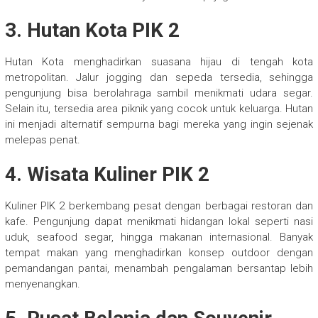
3. Hutan Kota PIK 2
Hutan Kota menghadirkan suasana hijau di tengah kota
metropolitan. Jalur jogging dan sepeda tersedia, sehingga
pengunjung bisa berolahraga sambil menikmati udara segar.
Selain itu, tersedia area piknik yang cocok untuk keluarga. Hutan
ini menjadi alternatif sempurna bagi mereka yang ingin sejenak
melepas penat.
4. Wisata Kuliner PIK 2
Kuliner PIK 2 berkembang pesat dengan berbagai restoran dan
kafe. Pengunjung dapat menikmati hidangan lokal seperti nasi
uduk, seafood segar, hingga makanan internasional. Banyak
tempat makan yang menghadirkan konsep outdoor dengan
pemandangan pantai, menambah pengalaman bersantap lebih
menyenangkan.