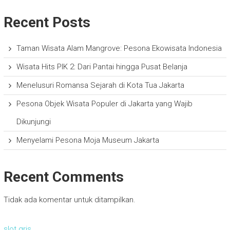
Recent Posts
Taman Wisata Alam Mangrove: Pesona Ekowisata Indonesia
Wisata Hits PIK 2: Dari Pantai hingga Pusat Belanja
Menelusuri Romansa Sejarah di Kota Tua Jakarta
Pesona Objek Wisata Populer di Jakarta yang Wajib
Dikunjungi
Menyelami Pesona Moja Museum Jakarta
Recent Comments
Tidak ada komentar untuk ditampilkan.
slot qris