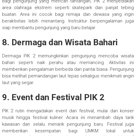
Bagi pengunjung yang mencari tantangan, PIK 2 menyediakan
area olahraga ekstrem seperti skatepark dan panjat tebing
buatan. Area ini cocok bagi remaja dan dewasa yang ingin
beraktivitas lebih menantang. Instruktur berpengalaman juga
siap membantu pengunjung yang baru belajar.
8. Dermaga dan Wisata Bahari
Dermaga PIK 2 memungkinkan pengunjung mencoba wisata
bahari seperti naik perahu atau memancing. Aktivitas ini
memberikan pengalaman berbeda dari pantai biasa. Pengunjung
bisa melihat pemandangan laut lepas sekaligus menikmati angin
laut yang segar.
9. Event dan Festival PIK 2
PIK 2 rutin mengadakan event dan festival, mulai dari konser
musik hingga festival kuliner. Acara ini menambah daya tarik
kawasan dan selalu menarik pengunjung baru. Festival juga
memberikan kesempatan bagi UMKM lokal untuk