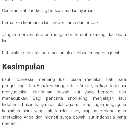
Gunakan alat snorkeling berkualitas dan nyaman.
Perhatikan keamanan laut, seperti arus dan ombak.
Jangan menyentuh atau mengambil terumbu karang dan biota
laut.
Pilih waktu pagi atau sore hari untuk air lebih tenang dan jernih.
Kesimpulan
Laut Indonesia memang luar biasa memikat hati para
pengunjung. Dari Bunaken hingga Raja Ampat, setiap destinasi
menyuguhkan keindahan bawah laut yang berbeda dan
menakjubkan. Bagi pencinta snorkeling, menjelajahi laut
Indonesia bukan hanya soal olahraga air, tetapi juga mengagumi
keajaiban alam yang tak ternilai. Jadi, siapkan perlengkapan
snorkeling Anda dan nikmati surga bawah laut Indonesia yang
menanti!