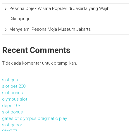
Pesona Objek Wisata Populer di Jakarta yang Wajib
Dikunjungi
Menyelami Pesona Moja Museum Jakarta
Recent Comments
Tidak ada komentar untuk ditampilkan.
slot qris
slot bet 200
slot bonus
olympus slot
depo 10k
slot bonus
gates of olympus pragmatic play
slot gacor