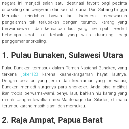
negara ini menjadi salah satu destinasi favorit bagi pecinta
snorkeling dan penyelam dari seluruh dunia. Dari Sabang hingga
Merauke, keindahan bawah laut Indonesia menawarkan
pengalaman tak terlupakan dengan terumbu karang yang
berwarna-warni dan kehidupan laut yang melimpah. Berikut
beberapa spot laut terbaik yang wajib dikunjungi bagi
penggemar snorkeling.
1. Pulau Bunaken, Sulawesi Utara
Pulau Bunaken termasuk dalam Taman Nasional Bunaken, yang
terkenal
joker123
karena keanekaragaman hayati lautnya.
Dengan perairan yang jernih dan kedalaman yang bervariasi,
Bunaken menjadi surganya para snorkeler. Anda bisa melihat
ikan tropis berwarna-warni, penyu laut, bahkan hiu karang yang
ramah. Jangan lewatkan area Mantehage dan Siladen, di mana
terumbu karang masih alami dan memukau.
2. Raja Ampat, Papua Barat