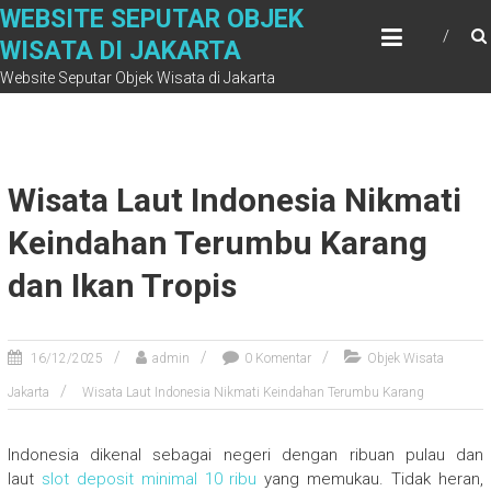
Skip
WEBSITE SEPUTAR OBJEK
to
WISATA DI JAKARTA
content
Website Seputar Objek Wisata di Jakarta
Wisata Laut Indonesia Nikmati
Keindahan Terumbu Karang
dan Ikan Tropis
16/12/2025
admin
0 Komentar
Objek Wisata
Jakarta
Wisata Laut Indonesia Nikmati Keindahan Terumbu Karang
Indonesia dikenal sebagai negeri dengan ribuan pulau dan
laut
slot deposit minimal 10 ribu
yang memukau. Tidak heran,