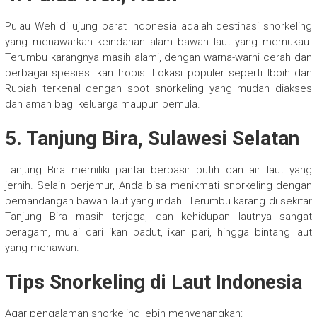
Pulau Weh di ujung barat Indonesia adalah destinasi snorkeling
yang menawarkan keindahan alam bawah laut yang memukau.
Terumbu karangnya masih alami, dengan warna-warni cerah dan
berbagai spesies ikan tropis. Lokasi populer seperti Iboih dan
Rubiah terkenal dengan spot snorkeling yang mudah diakses
dan aman bagi keluarga maupun pemula.
5. Tanjung Bira, Sulawesi Selatan
Tanjung Bira memiliki pantai berpasir putih dan air laut yang
jernih. Selain berjemur, Anda bisa menikmati snorkeling dengan
pemandangan bawah laut yang indah. Terumbu karang di sekitar
Tanjung Bira masih terjaga, dan kehidupan lautnya sangat
beragam, mulai dari ikan badut, ikan pari, hingga bintang laut
yang menawan.
Tips Snorkeling di Laut Indonesia
Agar pengalaman snorkeling lebih menyenangkan: